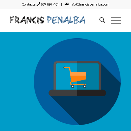
Contacta
657 697 401 |
info@francispenalba.com