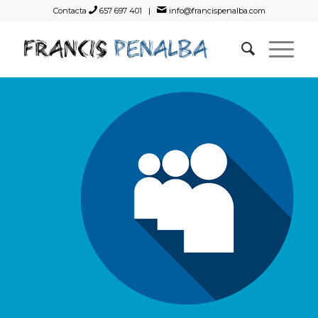
Contacta
657 697 401 |
info@francispenalba.com